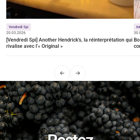
Vendredi Spi
In
20.03.2026
30.
[Vendredi Spi] Another Hendrick’s, la réinterprétation qui
Bo
rivalise avec l'« Original »
co
Précédent
Suivant