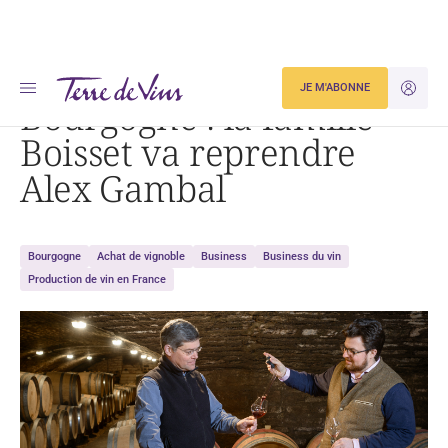
Accueil
Bourgogne : la famille Boisset va reprendre Alex Gambal
JE M'ABONNE
JE M'ID
Bourgogne : la famille
Boisset va reprendre
Alex Gambal
Bourgogne
Achat de vignoble
Business
Business du vin
Production de vin en France