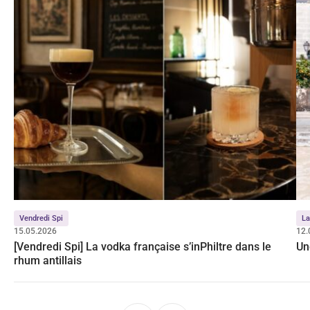
Vendredi Spi
La
15.05.2026
12.
[Vendredi Spi] La vodka française s’inPhiltre dans le
Un
rhum antillais