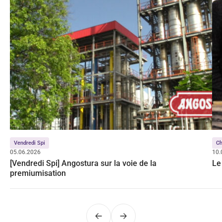
Vendredi Spi
C
05.06.2026
10.
[Vendredi Spi] Angostura sur la voie de la
Le
premiumisation
Précédent
Suivant