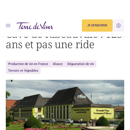
Accueil
Cave de Ribeauvillé : 123 ans et pas une ride
JE M'ABONNE
JE M'ID
Cave de Ribeauvillé : 123
ans et pas une ride
Production de vin en France
Alsace
Dégustation de vin
Terroirs et Vignobles