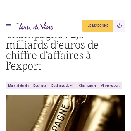
Accueil
Champagne : 2,8 milliards d’euros de chiffre d’affaires à l’export
JE M'ABONNE
JE M'ID
Champagne : 2,8
milliards d’euros de
chiffre d’affaires à
l’export
Marché du vin
Business
Business du vin
Champagne
Vin et export