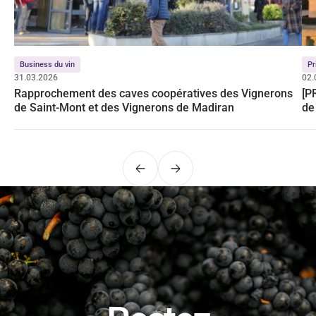
Business du vin
Pr
31.03.2026
02.
Rapprochement des caves coopératives des Vignerons
[P
de Saint-Mont et des Vignerons de Madiran
de
Précédent
Suivant