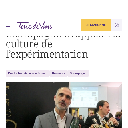
Accueil
Champagne Drappier : la culture de l’expérimentation
JE M'ABONNE
JE M'ID
Champagne Drappier : la
culture de
l’expérimentation
Production de vin en France
Business
Champagne