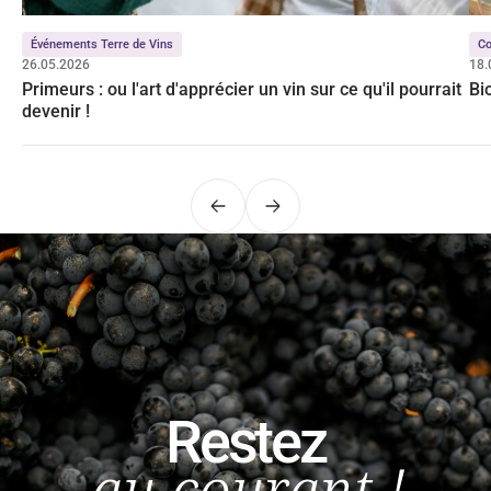
Événements Terre de Vins
Co
26.05.2026
18.
Primeurs : ou l'art d'apprécier un vin sur ce qu'il pourrait
Bi
devenir !
Précédent
Suivant
Restez
au courant !