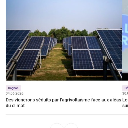
Cognac
Cô
04.06.2026
30.
Des vignerons séduits par l'agrivoltaïsme face aux aléas
Le
du climat
su