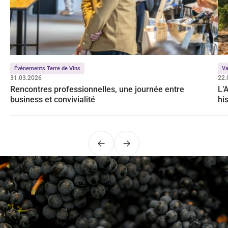
Événements Terre de Vins
Va
31.03.2026
22.
Rencontres professionnelles, une journée entre
L’
business et convivialité
hi
Précédent
Suivant