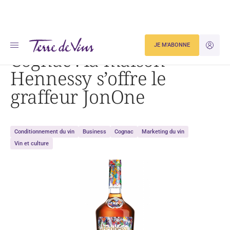
Accueil
Cognac : la maison Hennessy s’offre le graffeur JonOne
JE M'ABONNE
JE M'ID
Cognac : la maison
Hennessy s’offre le
graffeur JonOne
Conditionnement du vin
Business
Cognac
Marketing du vin
Vin et culture