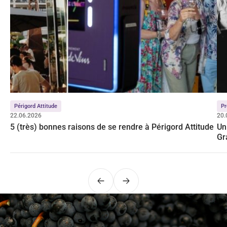
Périgord Attitude
Pr
22.06.2026
20.
5 (très) bonnes raisons de se rendre à Périgord Attitude
Un
Gr
Précédent
Suivant