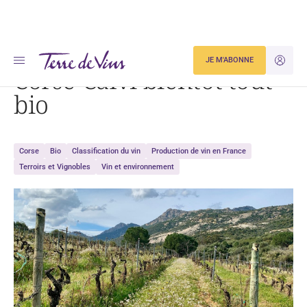
Accueil
Corse-Calvi bientôt tout bio
JE M'ABONNE
JE M'ID
Corse-Calvi bientôt tout
bio
Corse
Bio
Classification du vin
Production de vin en France
Terroirs et Vignobles
Vin et environnement