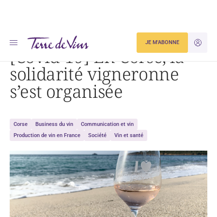
Accueil
[Covid-19] En Corse, la solidarité vigneronne s’est organisée
JE M'ABONNE
JE M'ID
[Covid-19] En Corse, la
solidarité vigneronne
s’est organisée
Corse
Business du vin
Communication et vin
Production de vin en France
Société
Vin et santé