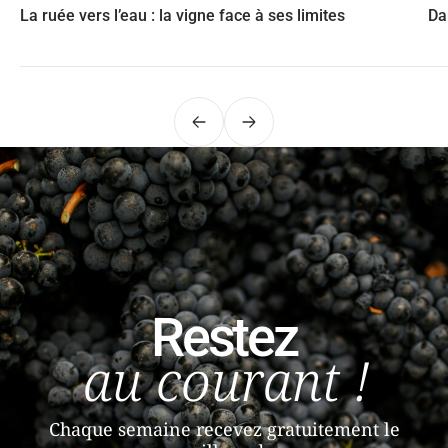
La ruée vers l’eau : la vigne face à ses limites
Da
Précédent
Suivant
Restez
au courant !
Chaque semaine recevez gratuitement le