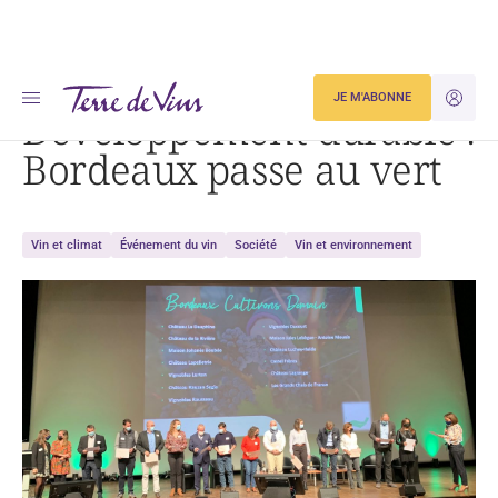
Accueil
Développement durable : Bordeaux passe au vert
JE M'ABONNE
JE M'ID
Développement durable :
Bordeaux passe au vert
Vin et climat
Événement du vin
Société
Vin et environnement