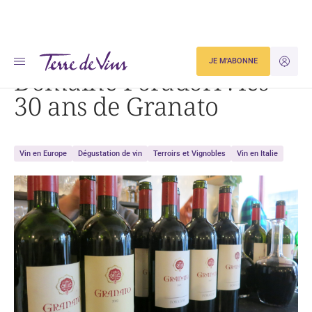
Accueil
Domaine Foradori : les 30 ans de Granato
JE M'ABONNE
JE M'ID
Domaine Foradori : les
30 ans de Granato
Vin en Europe
Dégustation de vin
Terroirs et Vignobles
Vin en Italie