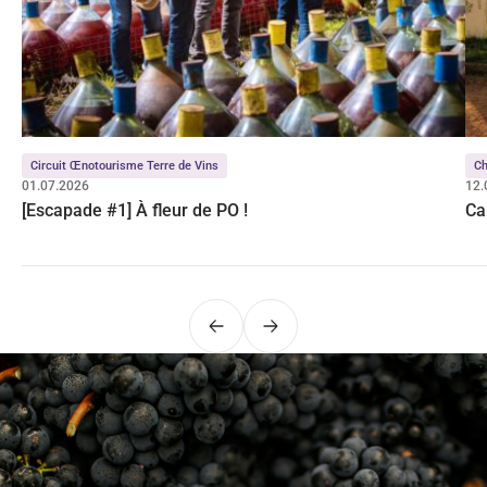
Circuit Œnotourisme Terre de Vins
C
01.07.2026
12.
[Escapade #1] À fleur de PO !
Ca
Précédent
Suivant