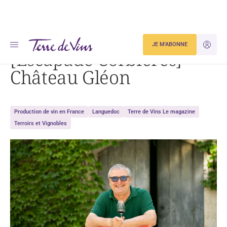
Accueil
[Escapade Corbières] Château Gléon
JE M'ABONNE
JE M'ID
[Escapade Corbières]
Château Gléon
Production de vin en France
Languedoc
Terre de Vins Le magazine
Terroirs et Vignobles