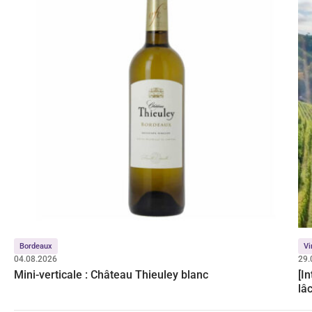
Bordeaux
Vi
04.08.2026
29.
Mini-verticale : Château Thieuley blanc
[I
lâc