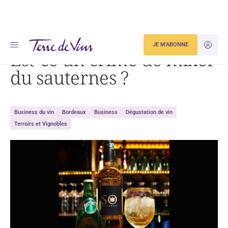
Accueil
Est-ce un crime de mixer du sauternes ?
JE M'ABONNE
JE M'ID
Est-ce un crime de mixer
du sauternes ?
Business du vin
Bordeaux
Business
Dégustation de vin
Terroirs et Vignobles