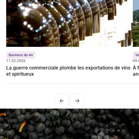
Business du vin
Vi
11.02.2026
09.
La guerre commerciale plombe les exportations de vins
À 
et spiritueux
an
Précédent
Suivant