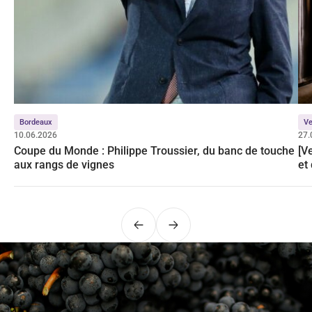
Bordeaux
Ve
10.06.2026
27.
Coupe du Monde : Philippe Troussier, du banc de touche
[V
aux rangs de vignes
et
Précédent
Suivant