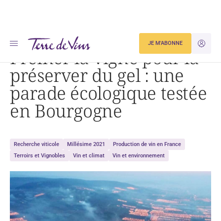
Accueil
Freiner la vigne pour la préserver du gel : une parade écologique testée en Bourgogne
JE M'ABONNE
JE M'ID
Freiner la vigne pour la
préserver du gel : une
parade écologique testée
en Bourgogne
Recherche viticole
Millésime 2021
Production de vin en France
Terroirs et Vignobles
Vin et climat
Vin et environnement