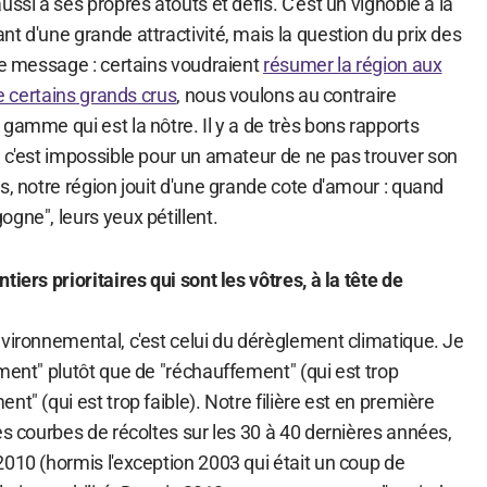
ssi a ses propres atouts et défis. C'est un vignoble à la
t d'une grande attractivité, mais la question du prix des
le message : certains voudraient
résumer la région aux
de certains grands crus
, nous voulons au contraire
gamme qui est la nôtre. Il y a de très bons rapports
, c'est impossible pour un amateur de ne pas trouver son
s, notre région jouit d'une grande cote d'amour : quand
gne", leurs yeux pétillent.
iers prioritaires qui sont les vôtres, à la tête de
nvironnemental, c'est celui du dérèglement climatique. Je
ment" plutôt que de "réchauffement" (qui est trop
t" (qui est trop faible). Notre filière est en première
es courbes de récoltes sur les 30 à 40 dernières années,
010 (hormis l'exception 2003 qui était un coup de