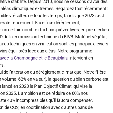
elative stabilité. Depuis 2010, nous ne cessons d'avoir des
 aléas climatiques extrêmes. Regardez tout récemment :
faibles récoltes de tous les temps, tandis que 2023 s'est
rmes de rendement. Face à ce dérèglement,
e un certain nombre d'actions préventives, en premier lieu
 de la commission technique du BIVB. Matériel végétal,
raires techniques en vinification sont les principaux leviers
s vins équilibrés face aux aléas. Notre programme
avec la Champagne et le Beaujolais
, intervient en
ns.
i de l'altération du dérèglement climatique. Notre filière
volume, 62% en valeur), la question du bilan carbone est
lancé en 2023 le Plan Objectif Climat, qui vise la
izon 2035. L'ambition est de réduire de 60% nos
reste 40% incompressibles qu'il faudra compenser,
n de CO2, en coordination avec d'autres pans de