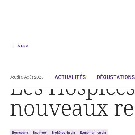
MENU
Accueil
Les Hospices de Nuits battent de nouveaux records
Les Hospices
ACTUALITÉS
DÉGUSTATIONS
Jeudi 6 Août 2026
nouveaux re
Bourgogne
Business
Enchères du vin
Événement du vin