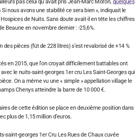
’ailleurs pas celui qu’avait pris Jean-Marc Moron,
quelques
« Si nous avons une stabilité ce sera bien », indiquait le
ospices de Nuits. Sans doute avait-il en tête les chiffres
de Beaune en novembre dernier : -25,6%.
 des pièces (fût de 228 litres) s’est revalorisé de +14 %
és en 2015, que l’on croyait difficilement battables ont
 avec le nuits-saint-georges 1er cru Les Saint-Georges qui
pièce. On a même vu une « simple » appellation village le
amps Chenys atteindre la barre de 10 000 €.
faires de cette édition se place en deuxième position dans
vec plus de 1,15 million d’euros.
uits-saint-georges 1er Cru Les Rues de Chaux cuvée