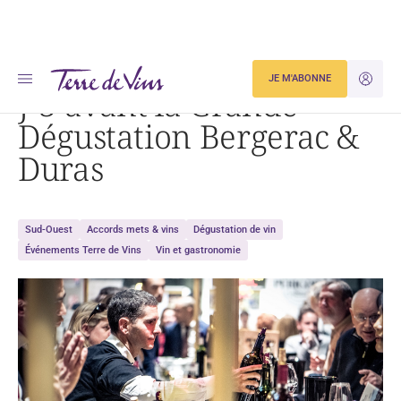
Accueil
J-3 avant la Grande Dégustation Bergerac & Duras
JE M'ABONNE
JE M'ID
J-3 avant la Grande
Dégustation Bergerac &
Duras
Sud-Ouest
Accords mets & vins
Dégustation de vin
Événements Terre de Vins
Vin et gastronomie