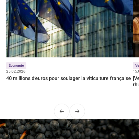
Économie
Ve
25.02.2026
15.
40 millions d’euros pour soulager la viticulture française
[V
rh
Précédent
Suivant