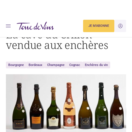
Accueil
La cave du Crillon vendue aux enchères
JE M'ABONNE
JE M'ID
La cave du Crillon
vendue aux enchères
Bourgogne
Bordeaux
Champagne
Cognac
Enchères du vin