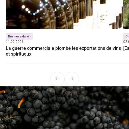
Business du vin
Ci
11.02.2026
02.
La guerre commerciale plombe les exportations de vins
[E
et spiritueux
Précédent
Suivant