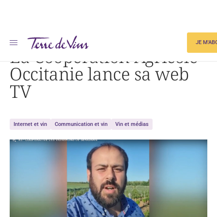
Accueil
La Coopération Agricole Occitanie lance sa web TV
JE M'A
La Coopération Agricole
Occitanie lance sa web
TV
Internet et vin
Communication et vin
Vin et médias