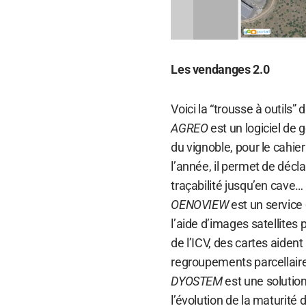
Les vendanges 2.0
Voici la “trousse à outil
AGREO
est un logiciel de 
du vignoble, pour le cahie
l’année, il permet de décl
traçabilité jusqu’en cave…
OENOVIEW
est un service 
l’aide d’images satellites
de l’ICV, des cartes aiden
regroupements parcellair
DYOSTEM
est une solution
l’évolution de la maturité