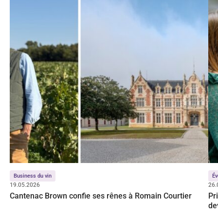
Business du vin
Év
19.05.2026
26.
Cantenac Brown confie ses rênes à Romain Courtier
Pr
de