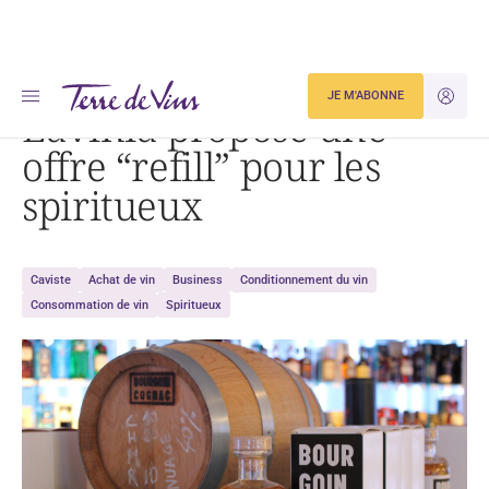
Accueil
Lavinia propose une offre « refill » pour les spiritueux
JE M'ABONNE
JE M'ID
Lavinia propose une
offre “refill” pour les
spiritueux
Caviste
Achat de vin
Business
Conditionnement du vin
Consommation de vin
Spiritueux