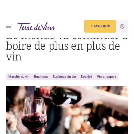
Accueil
Le monde va continuer à boire de plus en plus de vin
JE M'ABONNE
JE M'ID
Le monde va continuer à
boire de plus en plus de
vin
Marché du vin
Business
Business du vin
Société
Vin et export