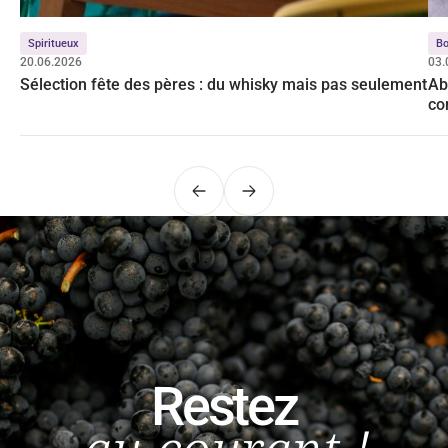
Spiritueux
Bo
20.06.2026
03.
Sélection fête des pères : du whisky mais pas seulement
Ab
co
Précédent
Suivant
Restez