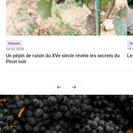
Histoire
Co
24.03.2026
19.
Un pépin de raisin du XVe siècle révèle les secrets du
Le
Pinot noir
Précédent
Suivant