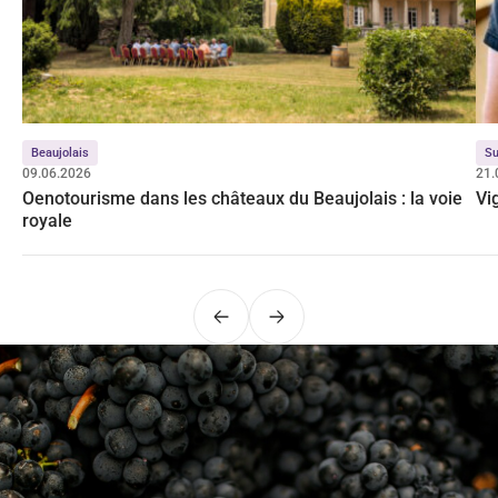
Beaujolais
Su
09.06.2026
21.
Oenotourisme dans les châteaux du Beaujolais : la voie
Vi
royale
Précédent
Suivant