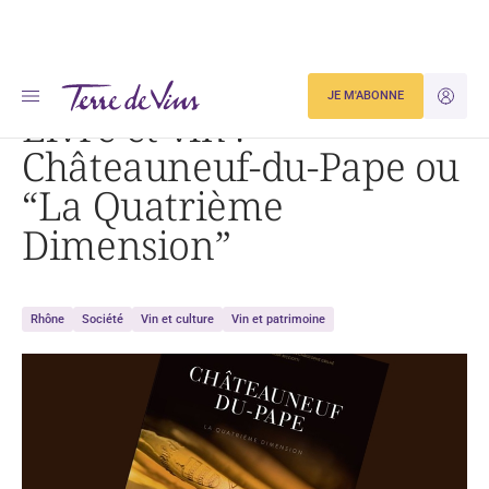
Accueil
Livre et vin : Châteauneuf-du-Pape ou « La Quatrième Dimension »
JE M'ABONNE
JE M'ID
Livre et vin :
Châteauneuf-du-Pape ou
“La Quatrième
Dimension”
Rhône
Société
Vin et culture
Vin et patrimoine