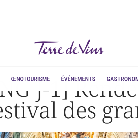
 vins
NG J-1] Rende
ŒNOTOURISME
ÉVÉNEMENTS
GASTRONOM
stival des gra