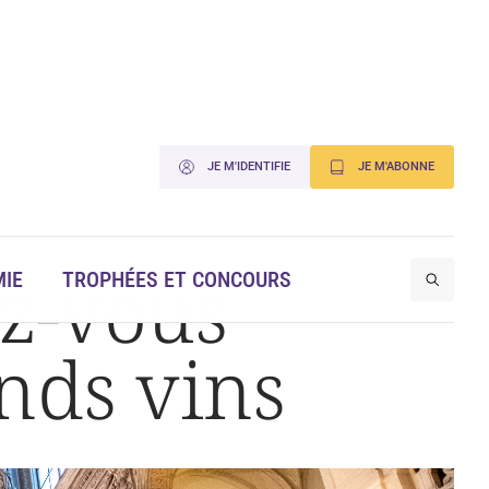
JE M'IDENTIFIE
JE M'ABONNE
z-vous
IE
TROPHÉES ET CONCOURS
nds vins