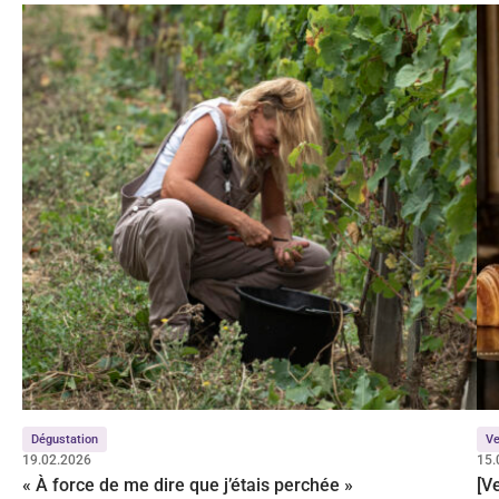
Dégustation
Ve
19.02.2026
15.
« À force de me dire que j’étais perchée »
[V