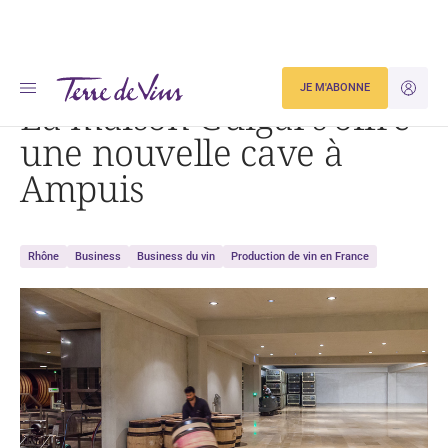
Accueil
La maison Guigal s’offre une nouvelle cave à Ampuis
JE M'ABONNE
JE M'ID
La maison Guigal s’offre
une nouvelle cave à
Ampuis
Rhône
Business
Business du vin
Production de vin en France