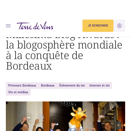
Accueil
Millésima Blog Awards : la blogosphère mondiale à la conquête de Bordeaux
JE M'ABONNE
JE M'ID
Millésima Blog Awards :
la blogosphère mondiale
à la conquête de
Bordeaux
Primeurs Bordeaux
Bordeaux
Événement du vin
Internet et vin
Vin et médias