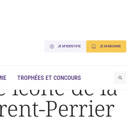
JE M'IDENTIFIE
JE M'ABONNE
 icône de la
IE
TROPHÉES ET CONCOURS
rent-Perrier