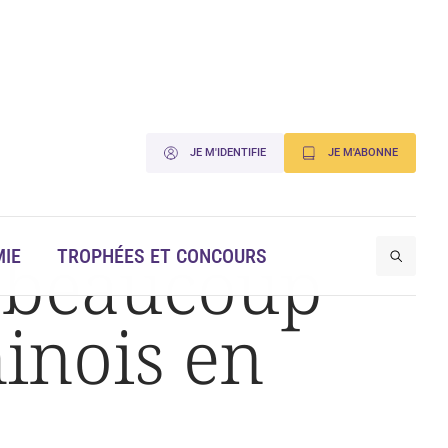
JE M'IDENTIFIE
JE M'ABONNE
d beaucoup
IE
TROPHÉES ET CONCOURS
hinois en