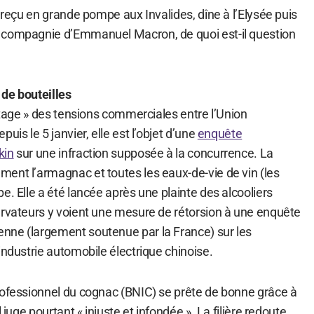
t reçu en grande pompe aux Invalides, dîne à l’Elysée puis
 compagnie d’Emmanuel Macron, de quoi est-il question
de bouteilles
 otage » des tensions commerciales entre l’Union
uis le 5 janvier, elle est l’objet d’une
enquête
kin
sur une infraction supposée à la concurrence. La
ent l’armagnac et toutes les eaux-de-vie de vin (les
e. Elle a été lancée après une plainte des alcooliers
ervateurs y voient une mesure de rétorsion à une enquête
nne (largement soutenue par la France) sur les
industrie automobile électrique chinoise.
rofessionnel du cognac (BNIC) se prête de bonne grâce à
 juge pourtant « injuste et infondée ». La filière redoute