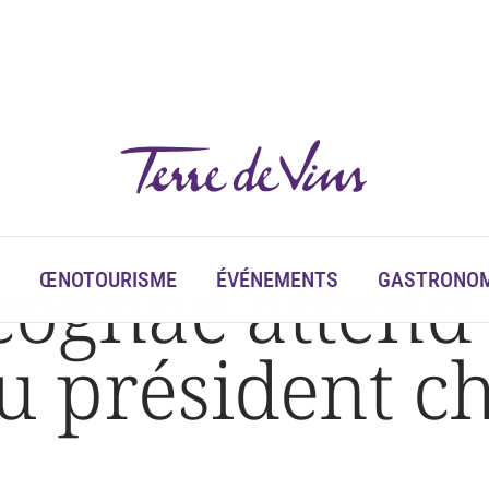
u président chinois en France
 cognac atten
ŒNOTOURISME
ÉVÉNEMENTS
GASTRONOM
du président c