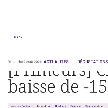
MENU
Accueil
[Primeurs] Château Pavie 2019 sort en baisse de -15%
[Primeurs] C
ACTUALITÉS
DÉGUSTATIONS
Dimanche 9 Août 2026
baisse de -1
Primeurs Bordeaux
Achat de vin
Bordeaux
Business
Business du vin