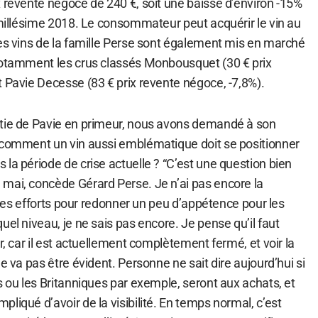
 revente négoce de 240 €, soit une baisse d’environ -15%
 millésime 2018. Le consommateur peut acquérir le vin au
res vins de la famille Perse sont également mis en marché
notamment les crus classés Monbousquet (30 € prix
 Pavie Decesse (83 € prix revente négoce, -7,8%).
rtie de Pavie en primeur, nous avons demandé à son
 comment un vin aussi emblématique doit se positionner
la période de crise actuelle ? “C’est une question bien
mai, concède Gérard Perse. Je n’ai pas encore la
e des efforts pour redonner un peu d’appétence pour les
uel niveau, je ne sais pas encore. Je pense qu’il faut
r, car il est actuellement complètement fermé, et voir la
e va pas être évident. Personne ne sait dire aujourd’hui si
s ou les Britanniques par exemple, seront aux achats, et
liqué d’avoir de la visibilité. En temps normal, c’est