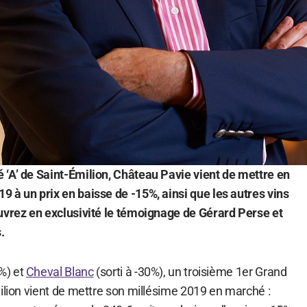
‘A’ de Saint-Émilion, Château Pavie vient de mettre en
 à un prix en baisse de -15%, ainsi que les autres vins
uvrez en exclusivité le témoignage de Gérard Perse et
.
0%) et
Cheval Blanc
(sorti à -30%), un troisième 1er Grand
ilion vient de mettre son millésime 2019 en marché :