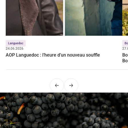
Languedoc
Bo
24.06.2026
27.
AOP Languedoc : l’heure d’un nouveau souffle
Bo
Bo
Précédent
Suivant