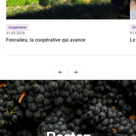
Coopérative
Cr
31.03.2026
01.
Foncalieu, la coopérative qui avance
Le
Précédent
Suivant