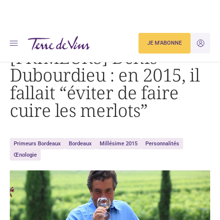
Accueil
[PRIMEURS] Denis Dubourdieu : en 2015, il fallait « éviter de faire cuire les merlots »
JE M'ABONNE
JE M'ID
[PRIMEURS] Denis
Dubourdieu : en 2015, il
fallait “éviter de faire
cuire les merlots”
Primeurs Bordeaux
Bordeaux
Millésime 2015
Personnalités
Œnologie