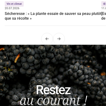
Vin et climat
Œ
20.07.2026
11.
Sécheresse : « La plante essaie de sauver sa peau plutôt
[E
que sa récolte »
de
Précédent
Suivant
Restez
au courant !