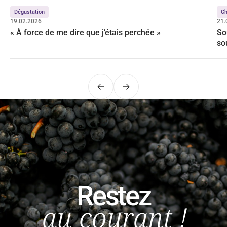
Dégustation
C
19.02.2026
21.
« À force de me dire que j’étais perchée »
So
so
Précédent
Suivant
Restez
au courant !