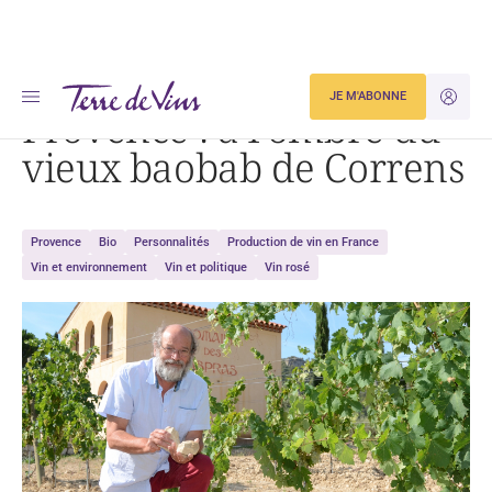
Accueil
Provence : à l’ombre du vieux baobab de Correns
JE M'ABONNE
JE M'ID
Provence : à l’ombre du
vieux baobab de Correns
Provence
Bio
Personnalités
Production de vin en France
Vin et environnement
Vin et politique
Vin rosé