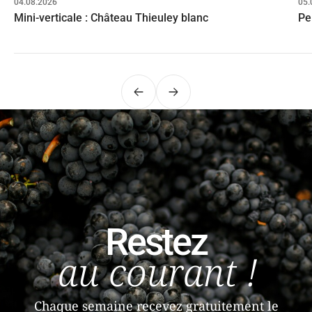
04.08.2026
05.
Mini-verticale : Château Thieuley blanc
Pe
Précédent
Suivant
Restez
au courant !
Chaque semaine recevez gratuitement le