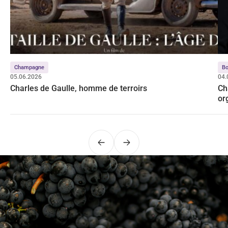
Champagne
Bo
05.06.2026
04.
Charles de Gaulle, homme de terroirs
Ch
or
Précédent
Suivant