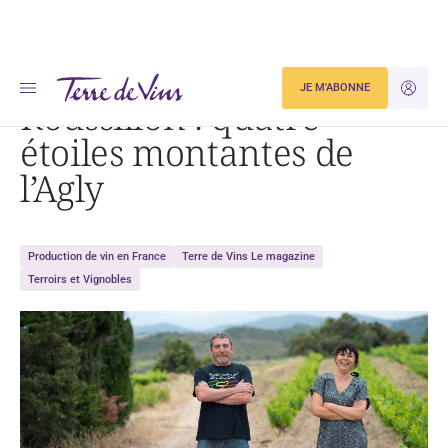
Accueil
Roussillon : quatre étoiles montantes de l’Agly
JE M'ABONNE
JE M'ID
Roussillon : quatre
étoiles montantes de
l’Agly
Production de vin en France
Terre de Vins Le magazine
Terroirs et Vignobles