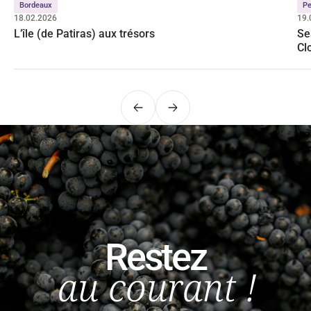
Bordeaux
Pe
18.02.2026
19.
L’île (de Patiras) aux trésors
Se
Cl
Précédent
Suivant
Restez
au courant !