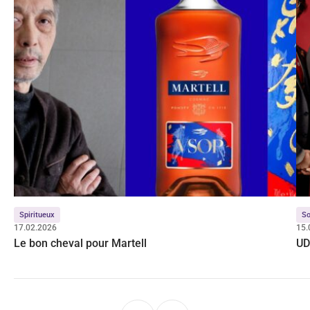
Spiritueux
So
17.02.2026
15.
Le bon cheval pour Martell
UD