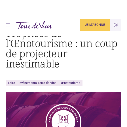
Accueil
Trophées de l’Œnotourisme : un coup de projecteur inestimable
JE M'ABONNE
JE M'ID
Trophées de
l’Œnotourisme : un coup
de projecteur
inestimable
Loire
Événements Terre de Vins
Œnotourisme