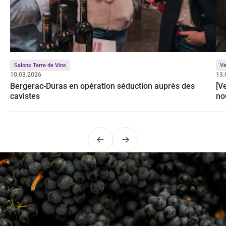
Salons Terre de Vins
Ve
10.03.2026
13.
Bergerac-Duras en opération séduction auprès des
[Ve
cavistes
no
Précédent
Suivant