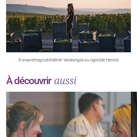
© wearethegoodchildren Vendanges au vignoble Henriot
aussi
À découvrir