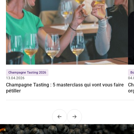
Champagne Tasting 2026
Bo
13.04.2026
04.
Champagne Tasting : 5 masterclass qui vont vous faire
Ch
pétiller
or
Précédent
Suivant