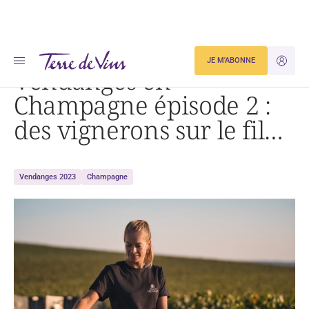
Accueil
Actualités
Vendanges en Champagne épisode 2 : des vignerons sur le fil…
JE M'ABONNE
JE M'ID
Vendanges en
Champagne épisode 2 :
des vignerons sur le fil…
Vendanges 2023
Champagne