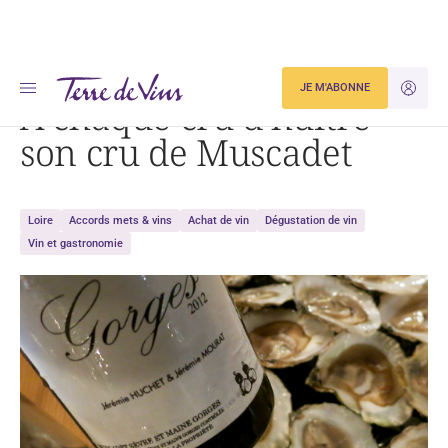
Accueil
Dégustation
À chaque cru d’huître son cru de Muscadet
JE M'ABONNE
JE M'ID
À chaque cru d’huître
son cru de Muscadet
Loire
Accords mets & vins
Achat de vin
Dégustation de vin
Vin et gastronomie