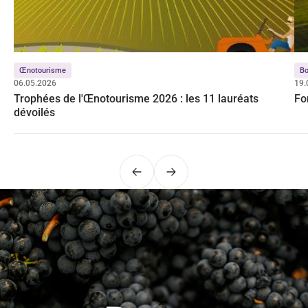
Œnotourisme
Bo
06.05.2026
19.
Trophées de l'Œnotourisme 2026 : les 11 lauréats
Fo
dévoilés
Précédent
Suivant