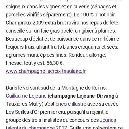
soigneux dans les vignes et en cuverie (cépages et
parcelles vinifiés séparément). Le 100 % pinot noir
Champraux 2009 extra brut ravira nos repas de fête,
conseillé sur un foie gras poêlé, un gibier à plumes.
Beaucoup d’éclat et de puissance dans ce millésime
toujours frais, alliant fruits blancs croquants et secs,
agrumes murs, épices fines. Rondeur, allonge,
finesse, tout y est. 56,30 €.
www.champagne-lacroix-triaulaire.fr
Dans le versant sud de la Montagne de Reims,
Guillaume Lejeune
(
champagne Lejeune-Dirvang
à
Tauxières-Mutry) s’est
encore illustré
avec sa cuvée
Les Seilles d’Or premier cru, puisqu’il a rejoint le
groupe des trois finalistes du concours des
Jeunes
talents du champagne 2017
. Guillaume présentera ce