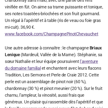
chardonnay sans malo, avec une partie des vins
vinifiée en fût. On aime sa trame puissante et tonique,
ses notes toastées-briochées et son fruit gourmand.
Un régal à l’apéritif et à table (ris de veau ou foie gras
mi-cuit). 36,90 €.
www.facebook.com/ChampagnePinotChevauchet
Une autre adresse à connaître : le champagne
Briaux
Lenique
(Mardeuil, Vallée de la Marne). Stéphanie, sa
sœur Nathalie et leur équipe poursuivent
l’aventure
du domaine familial
et enchantent avec leurs flacons
Tradition, Les Semons et Perle de Craie 2012. Cette
perle est un assemblage de pinot noir (60 %),
chardonnay (30 %) et pinot meunier (20 %). Sur le fruit
charnu, l’ampleur, la vinosité, aussi frais que
généreux. Un plaisir qui rassemble dès l’apéritif et que