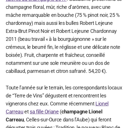
champagne floral, mûr, riche d’arômes, avec une
mâche remarquable en bouche (75 % pinot noir, 25 %
chardonnay) mais aussi les bulles Robert Lejeune
Extra-Brut Pinot Noir et Robert Lejeune Chardonnay
2011 (beau travail « à la bourguignonne » sur le
crémeux, le beurré fin, le réglisse et une délicate note
boisée). Fruit, charpente et fraîcheur, conseillé
notamment sur une sole meunière ou un dos de
cabillaud, parmesan et citron safrané. 54,20 €).
Toute l’année sur le terrain, les correspondants locaux
de “Terre de Vins” dégustent et rencontrent les
vignerons chez eux. Comme récemment
Lionel
Carreau
et
sa fille Oriane
(
champagne Lionel
Carreau
, Celles-sur-Ource dans l’Aube) qui feront
déguster trois cuvées : Tradition, le nouveau Blanc de