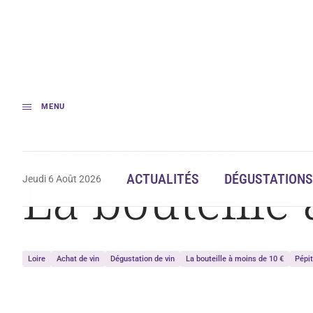
MENU
Accueil
Dégustation
La bouteille à moins de 10 €
La bouteille
ACTUALITÉS
DÉGUSTATIONS
Jeudi 6 Août 2026
Loire
Achat de vin
Dégustation de vin
La bouteille à moins de 10 €
Pépi