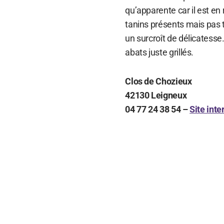
qu’apparente car il est en
tanins présents mais pas t
un surcroît de délicatesse
abats juste grillés.
Clos de Chozieux
42130 Leigneux
04 77 24 38 54 –
Site inte