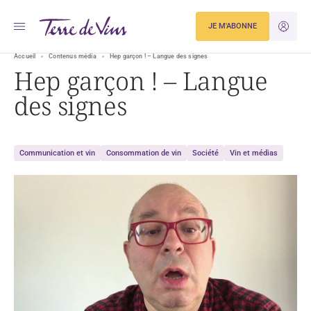
JE M'ABONNE
JE M'ID
Accueil
Contenus média
Hep garçon ! – Langue des signes
Hep garçon ! – Langue
des signes
Communication et vin
Consommation de vin
Société
Vin et médias