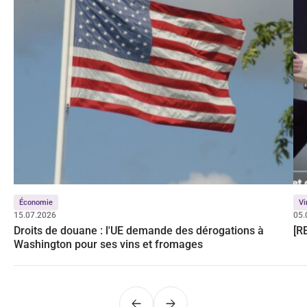
Économie
Vi
15.07.2026
05.
Droits de douane : l'UE demande des dérogations à
[R
Washington pour ses vins et fromages