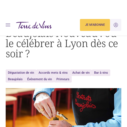
Accueil
Beaujolais Nouveau : où le célébrer à Lyon dès ce soir ?
JE M'ABONNE
JE M'ID
Beaujolais Nouveau : où
le célébrer à Lyon dès ce
soir ?
Dégustation de vin
Accords mets & vins
Achat de vin
Bar à vins
Beaujolais
Événement du vin
Primeurs