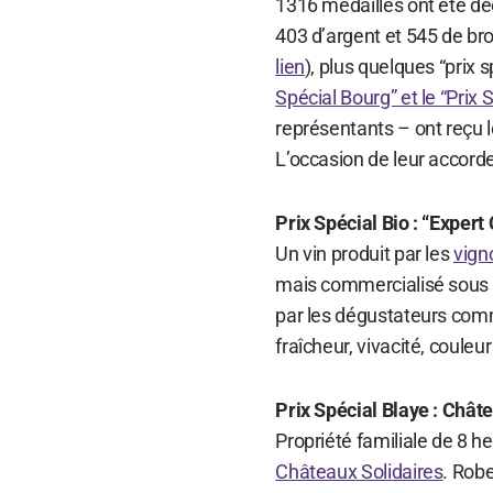
1316 médailles ont été déc
403 d’argent et 545 de br
lien
), plus quelques “prix 
Spécial Bourg” et le “Prix 
représentants – ont reçu 
L’occasion de leur accorde
Prix Spécial Bio : “Exper
Un vin produit par les
vign
mais commercialisé sous l
par les dégustateurs comm
fraîcheur, vivacité, couleur 
Prix Spécial Blaye : Châ
Propriété familiale de 8 he
Châteaux Solidaires
. Rob