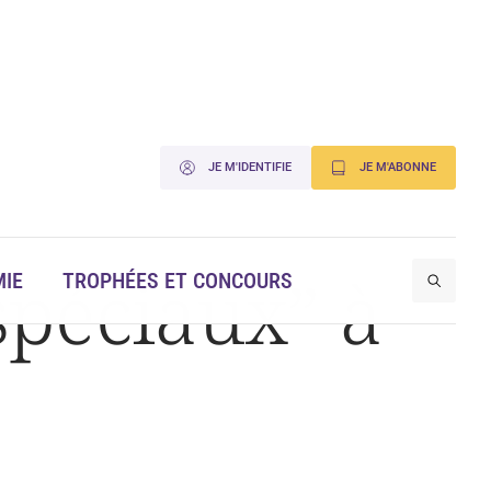
JE M'IDENTIFIE
JE M'ABONNE
 spéciaux” à
IE
TROPHÉES ET CONCOURS