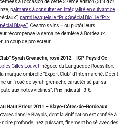
ernées à l’occasion de cette 37ème édition (368 d’or,
onze, p
almarès à consulter en intégralité en suivant ce
spéciaux”,
parmi lesquels le “Prix Spécial Bio”, le “Prix
Spécial Blaye”
. Ces trois vins – ou plutôt leurs
leur récompense la semaine dernière à Bordeaux.
r un coup de projecteur.
t Club” Syrah Grenache, rosé 2012 – IGP Pays d’Oc
obles Gilles Louvet
, négoce du Languedoc-Roussillon,
a marque ombrelle “Expert Club” d’Intermarché. Décrit
e un “rosé de syrah-grenache caractérisé par sa
pâte aux notes violines”. Prix indicatif : 3 €.
teau Haut Prieur 2011 – Blaye-Côtes-de-Bordeaux
ctares dans le Blayais, dont la vinification est confiée à
e noire profonde, nez puissant, finement boisé avec des