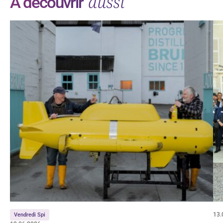
aussi
À découvrir
13.
Vendredi Spi