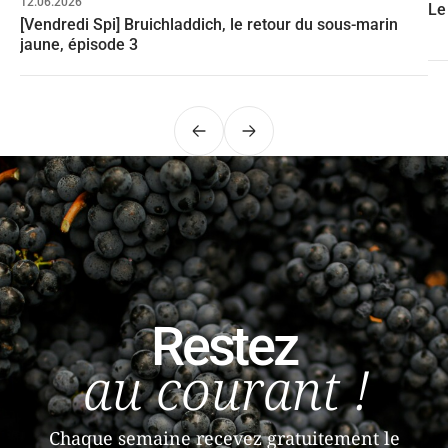
12.06.2026
Le
[Vendredi Spi] Bruichladdich, le retour du sous-marin
jaune, épisode 3
Précédent
Suivant
Restez
au courant !
Chaque semaine recevez gratuitement le