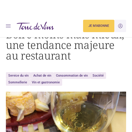
Accueil
Boire moins mais mieux, une tendance majeure au restaurant
JE M'ABONNE
JE M'ID
Boire moins mais mieux,
une tendance majeure
au restaurant
Service du vin
Achat de vin
Consommation de vin
Société
Sommellerie
Vin et gastronomie